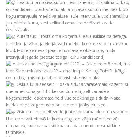
Hea tuju ja motivatsioon – esimene asi, mis silma torkab,
on kandidaadi positiivne hoiak ja viisakas suhtumine. See loob
kogu intervjuule meeldiva aluse. Tule intervjuule uudishimuliku
ja optimistlikuna, sest sellised omadused võivad saada
otsustavaks.
Autentsus – tõsta oma kogemusi esile isiklike näidetega.
Juhtidele ja värbajatele jäävad meelde konkreetsed ja värvikad
lood. Mõtle eelnevalt paarile huvitavale olukorrale, mida
intervjuul jagada (seotud tööga, kuhu kandideerid).
Unikaalne ‘müügiargument’ (USP) – Kas oled mõelnud, mis
teeb Sind unikaalseks (USP – ehk Unique Selling Point?!) Kõigil
on midagi, mis muudab nad teistest erilisemaks.
Oskus luua seoseid – oska siduda varasemaid kogemusi
uue ametikohaga. Tihti keskendume liigselt vanadele
kogemustele, oskamata neid uue töökohaga siduda. Näita,
kuidas need kogemused on uue rolli jaoks olulised.
Visioon – näita ettevõtte juhile või värbajale oma visiooni.
Uuri eelnevalt ettevõtte kohta ning too välja mõni idee või
ettepanek, kuidas saaksid kaasa aidata nende eesmärkide
täitmisele.