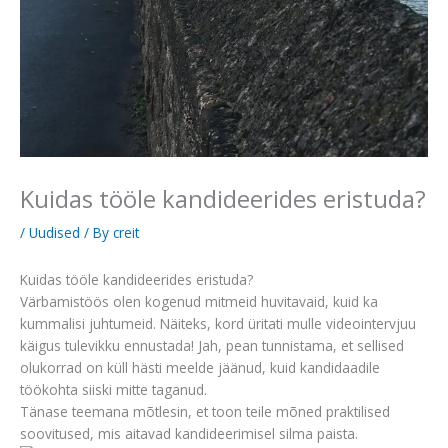
Kuidas tööle kandideerides eristuda?
/
Uudised
/ By
creit
Kuidas tööle kandideerides eristuda?
Värbamistöös olen kogenud mitmeid huvitavaid, kuid ka
kummalisi juhtumeid. Näiteks, kord üritati mulle videointervjuu
käigus tulevikku ennustada! Jah, pean tunnistama, et sellised
olukorrad on küll hästi meelde jäänud, kuid kandidaadile
töökohta siiski mitte taganud.
Tänase teemana mõtlesin, et toon teile mõned praktilised
soovitused, mis aitavad kandideerimisel silma paista.